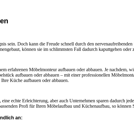
den
eignis sein. Doch kann die Freude schnell durch den nervenaufreibend
ngebaut, können sie im schlimmsten Fall dadurch kaputtgehen oder zum
einem erfahrenen Möbelmonteur aufbauen oder abbauen. Je nachdem, wi
belstück aufbauen oder abbauen – mit einer professionellen Möbelmonta
 Ihre Küche aufbauen oder abbauen.
, eine echte Erleichterung, aber auch Unternehmen sparen dadurch jede
passenden Profi für Ihren Möbelaufbau und Küchenaufbau, so können S
ndlich an: