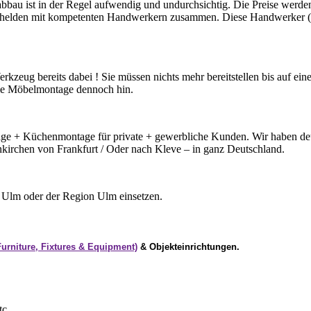
u ist in der Regel aufwendig und undurchsichtig. Die Preise werden
ehelden mit kompetenten Handwerkern zusammen. Diese Handwerker (mei
zeug bereits dabei ! Sie müssen nichts mehr bereitstellen bis auf ein
ie Möbelmontage dennoch hin.
ntage + Küchenmontage für private + gewerbliche Kunden. Wir haben de
rchen von Frankfurt / Oder nach Kleve – in ganz Deutschland.
us Ulm oder der Region Ulm einsetzen.
urniture, Fixtures & Equipment)
& Objekteinrichtungen.
tc.