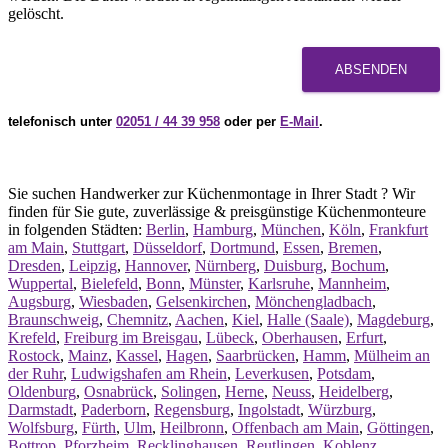
gelöscht.
ABSENDEN
telefonisch unter
02051 / 44 39 958
oder per
E-Mail
.
Sie suchen Handwerker zur Küchenmontage in Ihrer Stadt ? Wir
finden für Sie gute, zuverlässige & preisgünstige Küchenmonteure
in folgenden Städten:
Berlin
,
Hamburg
,
München
,
Köln
,
Frankfurt
am Main
,
Stuttgart
,
Düsseldorf
,
Dortmund
,
Essen
,
Bremen
,
Dresden
,
Leipzig
,
Hannover
,
Nürnberg
,
Duisburg
,
Bochum
,
Wuppertal
,
Bielefeld
,
Bonn
,
Münster
,
Karlsruhe
,
Mannheim
,
Augsburg
,
Wiesbaden
,
Gelsenkirchen
,
Mönchengladbach
,
Braunschweig
,
Chemnitz
,
Aachen
,
Kiel
,
Halle (Saale)
,
Magdeburg
,
Krefeld
,
Freiburg im Breisgau
,
Lübeck
,
Oberhausen
,
Erfurt
,
Rostock
,
Mainz
,
Kassel
,
Hagen
,
Saarbrücken
,
Hamm
,
Mülheim an
der Ruhr
,
Ludwigshafen am Rhein
,
Leverkusen
,
Potsdam
,
Oldenburg
,
Osnabrück
,
Solingen
,
Herne
,
Neuss
,
Heidelberg
,
Darmstadt
,
Paderborn
,
Regensburg
,
Ingolstadt
,
Würzburg
,
Wolfsburg
,
Fürth
,
Ulm
,
Heilbronn
,
Offenbach am Main
,
Göttingen
,
Bottrop
,
Pforzheim
,
Recklinghausen
,
Reutlingen
,
Koblenz
,