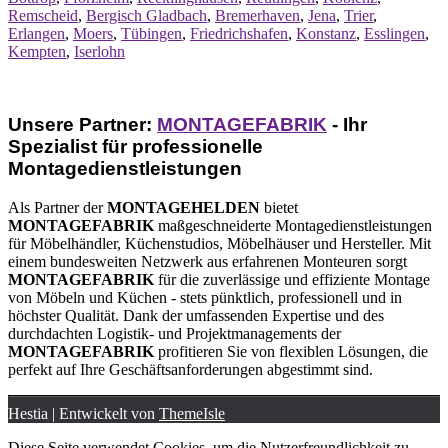
Remscheid
,
Bergisch Gladbach
,
Bremerhaven
,
Jena
,
Trier
,
Erlangen
,
Moers
,
Tübingen
,
Friedrichshafen
,
Konstanz
,
Esslingen
,
Kempten
,
Iserlohn
Unsere Partner:
MONTAGEFABRIK
- Ihr
Spezialist für professionelle
Montagedienstleistungen
Als Partner der
MONTAGEHELDEN
bietet
MONTAGEFABRIK
maßgeschneiderte Montagedienstleistungen
für Möbelhändler, Küchenstudios, Möbelhäuser und Hersteller. Mit
einem bundesweiten Netzwerk aus erfahrenen Monteuren sorgt
MONTAGEFABRIK
für die zuverlässige und effiziente Montage
von Möbeln und Küchen - stets pünktlich, professionell und in
höchster Qualität. Dank der umfassenden Expertise und des
durchdachten Logistik- und Projektmanagements der
MONTAGEFABRIK
profitieren Sie von flexiblen Lösungen, die
perfekt auf Ihre Geschäftsanforderungen abgestimmt sind.
Hestia | Entwickelt von
ThemeIsle
Diese Seite verwendet Cookies, um die Nutzerfreundlichkeit zu