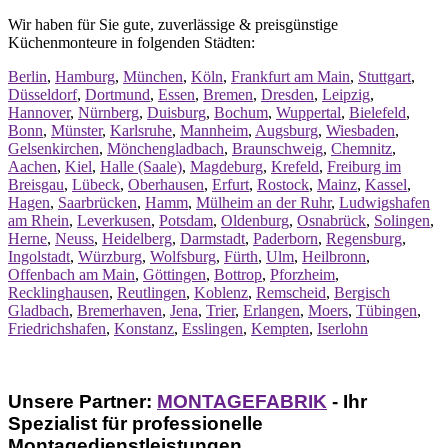
Wir haben für Sie gute, zuverlässige & preisgünstige
Küchenmonteure in folgenden Städten:
Berlin
,
Hamburg
,
München
,
Köln
,
Frankfurt am Main
,
Stuttgart
,
Düsseldorf
,
Dortmund
,
Essen
,
Bremen
,
Dresden
,
Leipzig
,
Hannover
,
Nürnberg
,
Duisburg
,
Bochum
,
Wuppertal
,
Bielefeld
,
Bonn
,
Münster
,
Karlsruhe
,
Mannheim
,
Augsburg
,
Wiesbaden
,
Gelsenkirchen
,
Mönchengladbach
,
Braunschweig
,
Chemnitz
,
Aachen
,
Kiel
,
Halle (Saale)
,
Magdeburg
,
Krefeld
,
Freiburg im
Breisgau
,
Lübeck
,
Oberhausen
,
Erfurt
,
Rostock
,
Mainz
,
Kassel
,
Hagen
,
Saarbrücken
,
Hamm
,
Mülheim an der Ruhr
,
Ludwigshafen
am Rhein
,
Leverkusen
,
Potsdam
,
Oldenburg
,
Osnabrück
,
Solingen
,
Herne
,
Neuss
,
Heidelberg
,
Darmstadt
,
Paderborn
,
Regensburg
,
Ingolstadt
,
Würzburg
,
Wolfsburg
,
Fürth
,
Ulm
,
Heilbronn
,
Offenbach am Main
,
Göttingen
,
Bottrop
,
Pforzheim
,
Recklinghausen
,
Reutlingen
,
Koblenz
,
Remscheid
,
Bergisch
Gladbach
,
Bremerhaven
,
Jena
,
Trier
,
Erlangen
,
Moers
,
Tübingen
,
Friedrichshafen
,
Konstanz
,
Esslingen
,
Kempten
,
Iserlohn
Unsere Partner:
MONTAGEFABRIK
- Ihr
Spezialist für professionelle
Montagedienstleistungen