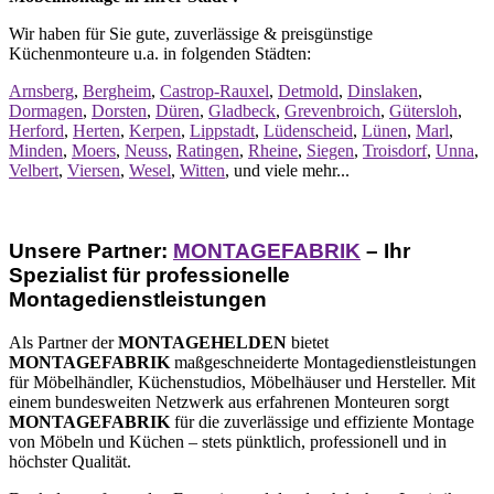
Wir haben für Sie gute, zuverlässige & preisgünstige
Küchenmonteure u.a. in folgenden Städten:
Arnsberg
,
Bergheim
,
Castrop-Rauxel
,
Detmold
,
Dinslaken
,
Dormagen
,
Dorsten
,
Düren
,
Gladbeck
,
Grevenbroich
,
Gütersloh
,
Herford
,
Herten
,
Kerpen
,
Lippstadt
,
Lüdenscheid
,
Lünen
,
Marl
,
Minden
,
Moers
,
Neuss
,
Ratingen
,
Rheine
,
Siegen
,
Troisdorf
,
Unna
,
Velbert
,
Viersen
,
Wesel
,
Witten
, und viele mehr...
Unsere Partner:
MONTAGEFABRIK
– Ihr
Spezialist für professionelle
Montagedienstleistungen
Als Partner der
MONTAGEHELDEN
bietet
MONTAGEFABRIK
maßgeschneiderte Montagedienstleistungen
für Möbelhändler, Küchenstudios, Möbelhäuser und Hersteller. Mit
einem bundesweiten Netzwerk aus erfahrenen Monteuren sorgt
MONTAGEFABRIK
für die zuverlässige und effiziente Montage
von Möbeln und Küchen – stets pünktlich, professionell und in
höchster Qualität.