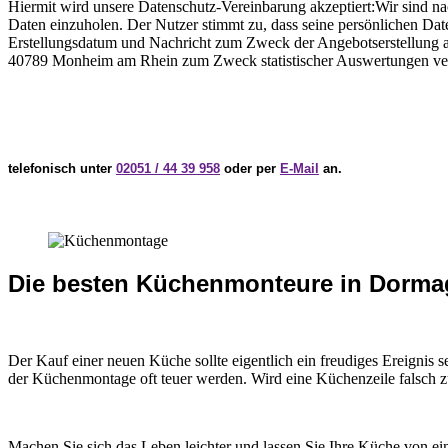
Hiermit wird unsere Datenschutz-Vereinbarung akzeptiert:Wir sind n
Daten einzuholen. Der Nutzer stimmt zu, dass seine persönlichen Da
Erstellungsdatum und Nachricht zum Zweck der Angebotserstellung an
40789 Monheim am Rhein zum Zweck statistischer Auswertungen vera
telefonisch unter
02051 / 44 39 958
oder per
E-Mail
an.
Die besten Küchenmonteure in Dorma
Der Kauf einer neuen Küche sollte eigentlich ein freudiges Ereigni
der Küchenmontage oft teuer werden. Wird eine Küchenzeile falsch z
Machen Sie sich das Leben leichter und lassen Sie Ihre Küche von 