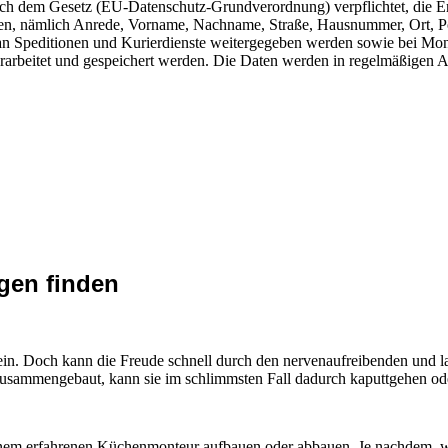
ach dem Gesetz (EU-Datenschutz-Grundverordnung) verpflichtet, die E
ten, nämlich Anrede, Vorname, Nachname, Straße, Hausnummer, Ort, Pos
 Speditionen und Kurierdienste weitergegeben werden sowie bei Monta
rbeitet und gespeichert werden. Die Daten werden in regelmäßigen A
gen finden
s sein. Doch kann die Freude schnell durch den nervenaufreibenden un
usammengebaut, kann sie im schlimmsten Fall dadurch kaputtgehen oder
einem erfahrenen Küchenmonteur aufbauen oder abbauen. Je nachdem, w