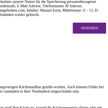
rlaubnis unserer Nutzer für die Speicherung personenbezogener
tleitzahl, E-Mail Adresse, Telefonnumer, IP Adresse,
gehelden.com, Inhaber: Manuel Ernst, Mittelstrasse 11 - 13, D-
bständen wieder gelöscht.
ABSENDEN
d langwierigen Küchenaufbau getrübt werden. Auch können Fehler bei
 zumindest in ihrer Nutzbarkeit eingeschränkt sein.
ie groß Ihre Küche ist, kommt Ihr Küchenmonteur alleine oder mit