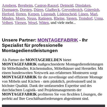
Arnsberg
,
Bergheim
,
Castrop-Rauxel
,
Detmold
,
Dinslaken
,
Dormagen
,
Dorsten
,
Düren
,
Gladbeck
,
Grevenbroich
,
Gütersloh
,
Herford
,
Herten
,
Kerpen
,
Lippstadt
,
Lüdenscheid
,
Lünen
,
Marl
,
Minden
,
Moers
,
Neuss
,
Ratingen
,
Rheine
,
Siegen
,
Troisdorf
,
Unna
,
Velbert
,
Viersen
,
Wesel
,
Witten
, und viele mehr...
Unsere Partner:
MONTAGEFABRIK
- Ihr
Spezialist für professionelle
Montagedienstleistungen
Als Partner der
MONTAGEHELDEN
bietet
MONTAGEFABRIK
maßgeschneiderte Montagedienstleistungen
für Möbelhändler, Küchenstudios, Möbelhäuser und Hersteller. Mit
einem bundesweiten Netzwerk aus erfahrenen Monteuren sorgt
MONTAGEFABRIK
für die zuverlässige und effiziente Montage
von Möbeln und Küchen - stets pünktlich, professionell und in
höchster Qualität. Dank der umfassenden Expertise und des
durchdachten Logistik- und Projektmanagements der
MONTAGEFABRIK
profitieren Sie von flexiblen Lösungen, die
perfekt auf Ihre Geschäftsanforderungen abgestimmt sind.