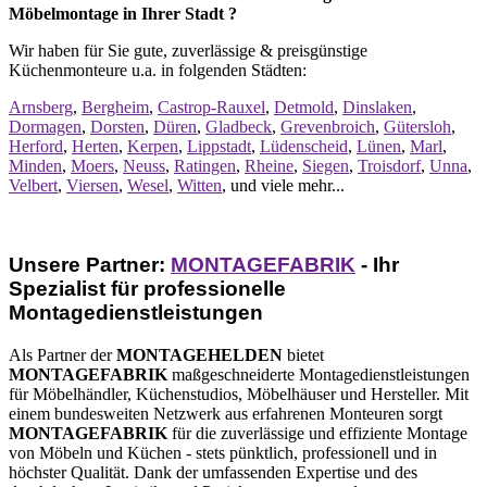
Möbelmontage in Ihrer Stadt ?
Wir haben für Sie gute, zuverlässige & preisgünstige
Küchenmonteure u.a. in folgenden Städten:
Arnsberg
,
Bergheim
,
Castrop-Rauxel
,
Detmold
,
Dinslaken
,
Dormagen
,
Dorsten
,
Düren
,
Gladbeck
,
Grevenbroich
,
Gütersloh
,
Herford
,
Herten
,
Kerpen
,
Lippstadt
,
Lüdenscheid
,
Lünen
,
Marl
,
Minden
,
Moers
,
Neuss
,
Ratingen
,
Rheine
,
Siegen
,
Troisdorf
,
Unna
,
Velbert
,
Viersen
,
Wesel
,
Witten
, und viele mehr...
Unsere Partner:
MONTAGEFABRIK
- Ihr
Spezialist für professionelle
Montagedienstleistungen
Als Partner der
MONTAGEHELDEN
bietet
MONTAGEFABRIK
maßgeschneiderte Montagedienstleistungen
für Möbelhändler, Küchenstudios, Möbelhäuser und Hersteller. Mit
einem bundesweiten Netzwerk aus erfahrenen Monteuren sorgt
MONTAGEFABRIK
für die zuverlässige und effiziente Montage
von Möbeln und Küchen - stets pünktlich, professionell und in
höchster Qualität. Dank der umfassenden Expertise und des