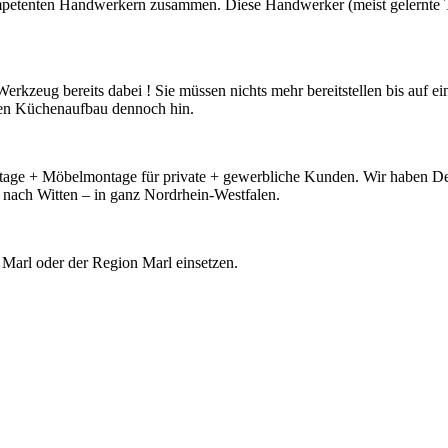
mpetenten Handwerkern zusammen. Diese Handwerker (meist gelernte Ti
kzeug bereits dabei ! Sie müssen nichts mehr bereitstellen bis auf ei
en Küchenaufbau dennoch hin.
ontage + Möbelmontage für private + gewerbliche Kunden. Wir haben D
ach Witten – in ganz Nordrhein-Westfalen.
s Marl oder der Region Marl einsetzen.