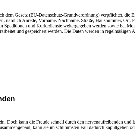
ach dem Gesetz (EU-Datenschutz-Grundverordnung) verpflichtet, die E
ten, nämlich Anrede, Vorname, Nachname, Straße, Hausnummer, Ort, Pos
 Speditionen und Kurierdienste weitergegeben werden sowie bei Monta
rbeitet und gespeichert werden. Die Daten werden in regelmäßigen A
inden
s sein. Doch kann die Freude schnell durch den nervenaufreibenden un
usammengebaut, kann sie im schlimmsten Fall dadurch kaputtgehen oder