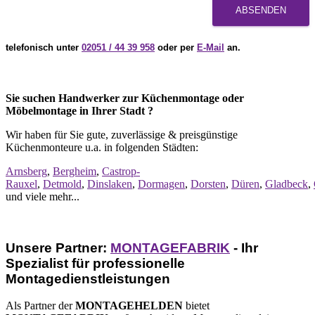
ABSENDEN
telefonisch unter
02051 / 44 39 958
oder per
E-Mail
an.
Sie suchen Handwerker zur Küchenmontage oder
Möbelmontage in Ihrer Stadt ?
Wir haben für Sie gute, zuverlässige & preisgünstige
Küchenmonteure u.a. in folgenden Städten:
Arnsberg
,
Bergheim
,
Castrop-
Rauxel
,
Detmold
,
Dinslaken
,
Dormagen
,
Dorsten
,
Düren
,
Gladbeck
,
und viele mehr...
Unsere Partner:
MONTAGEFABRIK
- Ihr
Spezialist für professionelle
Montagedienstleistungen
Als Partner der
MONTAGEHELDEN
bietet